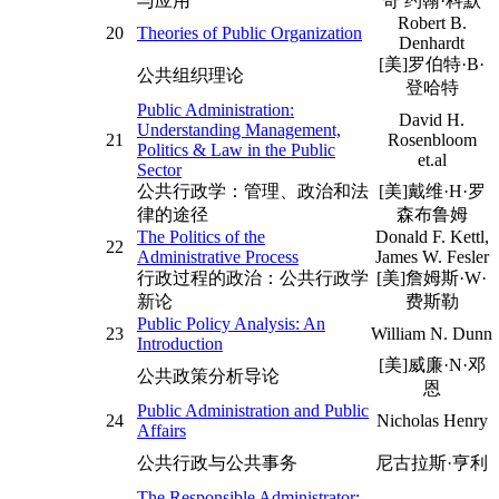
与应用
奇 约翰·科默
Robert B.
20
Theories of Public Organization
Denhardt
[美]罗伯特·B·
公共组织理论
登哈特
Public Administration:
David H.
Understanding Management,
21
Rosenbloom
Politics & Law in the Public
et.al
Sector
公共行政学：管理、政治和法
[美]戴维·H·罗
律的途径
森布鲁姆
The Politics of the
Donald F. Kettl,
22
Administrative Process
James W. Fesler
行政过程的政治：公共行政学
[美]詹姆斯·W·
新论
费斯勒
Public Policy Analysis: An
23
William N. Dunn
Introduction
[美]威廉·N·邓
公共政策分析导论
恩
Public Administration and Public
24
Nicholas Henry
Affairs
公共行政与公共事务
尼古拉斯·亨利
The Responsible Administrator: