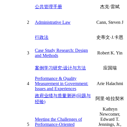
公共管理手册
杰克·雷斌
2
Administrative Law
Cann, Steven J
行政法
史蒂文·J.卡恩
Case Study Research: Design
3
Robert K. Yin
and Methods
案例学习研究:设计与方法
应国瑞
Performance & Quality
4
Measurement in Government:
Arie Halachmi
Issues and Experiences
政府业绩与质量测评(问题与
阿里·哈拉契米
经验)
Kathryn
Newcomer,
Meeting the Challenges of
Edward T.
5
Performance-Oriented
Jennings, Jr.,