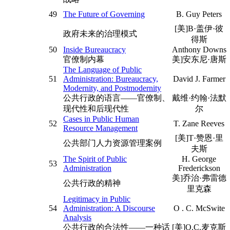
49
The Future of Governing
B. Guy Peters
[美]B·盖伊·彼
政府未来的治理模式
得斯
50
Inside Bureaucracy
Anthony Downs
官僚制内幕
美]安东尼·唐斯
The Language of Public
51
Administration: Bureaucracy,
David J. Farmer
Modernity, and Postmodernity
公共行政的语言——官僚制、
戴维·约翰·法默
现代性和后现代性
尔
Cases in Public Human
52
T. Zane Reeves
Resource Management
[美]T·赞恩·里
公共部门人力资源管理案例
夫斯
The Spirit of Public
H. George
53
Administration
Frederickson
美]乔治·弗雷德
公共行政的精神
里克森
Legitimacy in Public
54
Administration: A Discourse
O . C. McSwite
Analysis
公共行政的合法性——一种话
[美]O.C.麦克斯