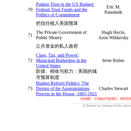
Putting Trust in the US Budget:
Eric M.
70
Federal Trust Funds and the
Patashnik
Politics of Commitment
把信任植入美国预算
The Private Government of
Hugh Heclo,
71
Public Money
Aron Wildavsky
公共资金的私人政府
Class, Tax, and Power:
72
Municipal Budgeting in the
Irene Rubin
United States
阶级、税收与权力：美国的城
市预算制度
Budget Reform Politics: The
73
Design of the Appropriations
Charles Stewart
Process in the House, 1865-1921
HOME
CHINA NEWS
RESO
预算改革的政治学
74
Budget Theory in Public Sector
Khan & Hildreth
公共部门预算理论