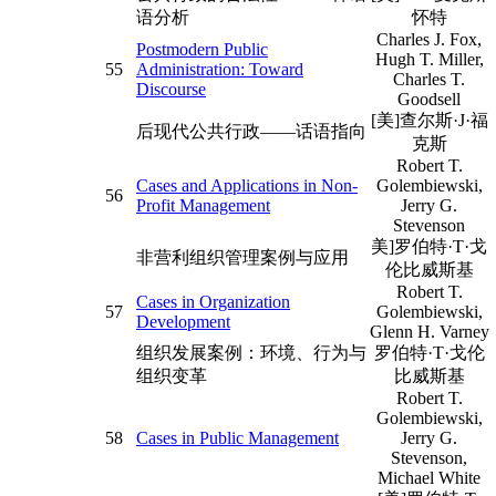
语分析
怀特
Charles J. Fox,
Postmodern Public
Hugh T. Miller,
55
Administration: Toward
Charles T.
Discourse
Goodsell
[美]查尔斯·J·福
后现代公共行政——话语指向
克斯
Robert T.
Cases and Applications in Non-
Golembiewski,
56
Profit Management
Jerry G.
Stevenson
美]罗伯特·T·戈
非营利组织管理案例与应用
伦比威斯基
Robert T.
Cases in Organization
57
Golembiewski,
Development
Glenn H. Varney
组织发展案例：环境、行为与
罗伯特·T·戈伦
组织变革
比威斯基
Robert T.
Golembiewski,
58
Cases in Public Management
Jerry G.
Stevenson,
Michael White