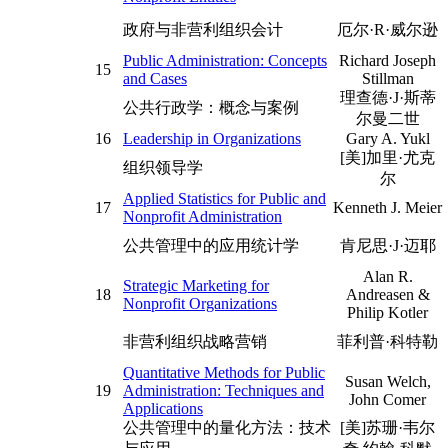
政府与非营利组织会计
厄尔·R·威尔逊
Public Administration: Concepts
Richard Joseph
15
and Cases
Stillman
理查德·J·斯蒂
公共行政学：概念与案例
尔曼二世
16
Leadership in Organizations
Gary A. Yukl
[美]加里·尤克
组织领导学
尔
Applied Statistics for Public and
17
Kenneth J. Meier
Nonprofit Administration
公共管理中的应用统计学
肯尼思·J·迈耶
Alan R.
Strategic Marketing for
18
Andreasen &
Nonprofit Organizations
Philip Kotler
非营利组织战略营销
菲利普·科特勒
Quantitative Methods for Public
Susan Welch,
19
Administration: Techniques and
John Comer
Applications
公共管理中的量化方法：技术
[美]苏珊·韦尔