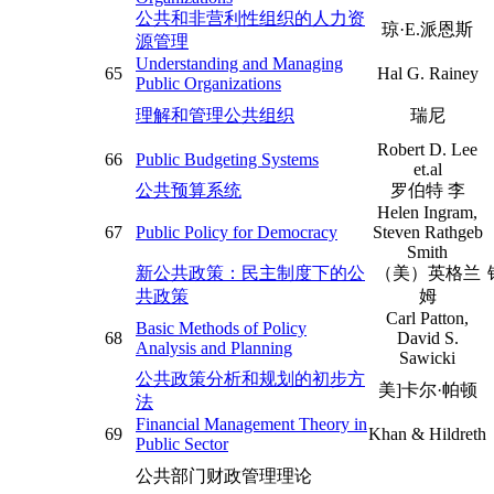
公共和非营利性组织的人力资
琼·E.派恩斯
源管理
Understanding and Managing
65
Hal G. Rainey
Public Organizations
理解和管理公共组织
瑞尼
Robert D. Lee
66
Public Budgeting Systems
et.al
公共预算系统
罗伯特 李
Helen Ingram,
67
Public Policy for Democracy
Steven Rathgeb
Smith
新公共政策：民主制度下的公
（美）英格兰
共政策
姆
Carl Patton,
Basic Methods of Policy
68
David S.
Analysis and Planning
Sawicki
公共政策分析和规划的初步方
美]卡尔·帕顿
法
Financial Management Theory in
69
Khan & Hildreth
Public Sector
公共部门财政管理理论