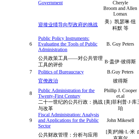
Government
Cheryle
Broom and Allen
Lomax
美）凯瑟琳·纽
迎接业绩导向型政府的挑战
科默 等
Public Policy Instruments:
6
Evaluating the Tools of Public
B. Guy Peters
Administration
公共政策工具——对公共管理
B·盖伊·彼得斯
工具的评价
7
Politics of Bureaucracy
B.Guy Peters
官僚政治
彼得斯
Public Administration for the
Phillip J. Cooper
8
Twenty-First Century
et.al
二十一世纪的公共行政：挑战
[美]菲利普·J·库
与改革
珀
Fiscal Administration: Analysis
9
and Applications for the Public
John Mikesell
Sector
[美]约翰·L·米
公共财政管理：分析与应用
克塞尔