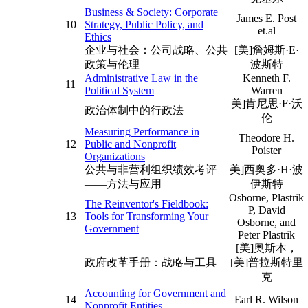
Business & Society: Corporate
James E. Post
10
Strategy, Public Policy, and
et.al
Ethics
企业与社会：公司战略、公共
[美]詹姆斯·E·
政策与伦理
波斯特
Administrative Law in the
Kenneth F.
11
Political System
Warren
美]肯尼思·F·沃
政治体制中的行政法
伦
Measuring Performance in
Theodore H.
12
Public and Nonprofit
Poister
Organizations
公共与非营利组织绩效考评
美]西奥多·H·波
——方法与应用
伊斯特
Osborne, Plastrik
The Reinventor's Fieldbook:
P, David
13
Tools for Transforming Your
Osborne, and
Government
Peter Plastrik
[美]奥斯本，
政府改革手册：战略与工具
[美]普拉斯特里
克
Accounting for Government and
14
Earl R. Wilson
Nonprofit Entities