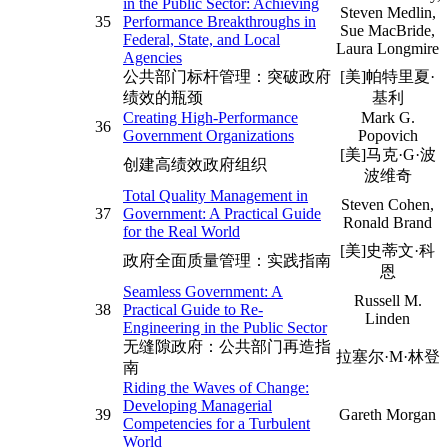
in the Public Sector: Achieving
Steven Medlin,
35
Performance Breakthroughs in
Sue MacBride,
Federal, State, and Local
Laura Longmire
Agencies
公共部门标杆管理：突破政府
[美]帕特里夏·
绩效的瓶颈
基利
Creating High-Performance
Mark G.
36
Government Organizations
Popovich
[美]马克·G·波
创建高绩效政府组织
波维奇
Total Quality Management in
Steven Cohen,
37
Government: A Practical Guide
Ronald Brand
for the Real World
[美]史蒂文·科
政府全面质量管理：实践指南
恩
Seamless Government: A
Russell M.
38
Practical Guide to Re-
Linden
Engineering in the Public Sector
无缝隙政府：公共部门再造指
拉塞尔·M·林登
南
Riding the Waves of Change:
Developing Managerial
39
Gareth Morgan
Competencies for a Turbulent
World