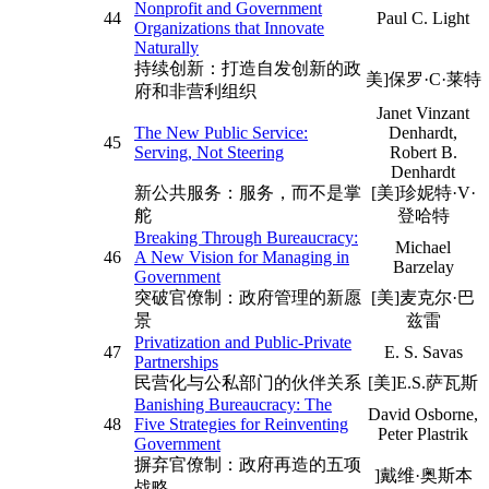
Nonprofit and Government
44
Paul C. Light
Organizations that Innovate
Naturally
持续创新：打造自发创新的政
美]保罗·C·莱特
府和非营利组织
Janet Vinzant
The New Public Service:
Denhardt,
45
Serving, Not Steering
Robert B.
Denhardt
新公共服务：服务，而不是掌
[美]珍妮特·V·
舵
登哈特
Breaking Through Bureaucracy:
Michael
46
A New Vision for Managing in
Barzelay
Government
突破官僚制：政府管理的新愿
[美]麦克尔·巴
景
兹雷
Privatization and Public-Private
47
E. S. Savas
Partnerships
民营化与公私部门的伙伴关系
[美]E.S.萨瓦斯
Banishing Bureaucracy: The
David Osborne,
48
Five Strategies for Reinventing
Peter Plastrik
Government
摒弃官僚制：政府再造的五项
]戴维·奥斯本
战略