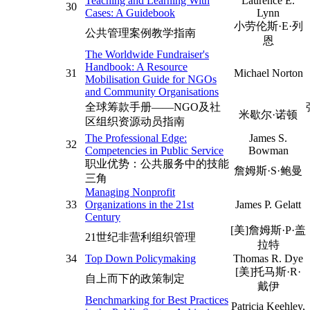
Teaching and Learning With
Laurence E.
30
Cases: A Guidebook
Lynn
小劳伦斯·E·列
公共管理案例教学指南
恩
The Worldwide Fundraiser's
Handbook: A Resource
31
Michael Norton
Mobilisation Guide for NGOs
and Community Organisations
全球筹款手册——NGO及社
米歇尔·诺顿
区组织资源动员指南
The Professional Edge:
James S.
32
Competencies in Public Service
Bowman
职业优势：公共服务中的技能
詹姆斯·S·鲍曼
三角
Managing Nonprofit
33
Organizations in the 21st
James P. Gelatt
Century
[美]詹姆斯·P·盖
21世纪非营利组织管理
拉特
34
Top Down Policymaking
Thomas R. Dye
[美]托马斯·R·
自上而下的政策制定
戴伊
Benchmarking for Best Practices
Patricia Keehley,