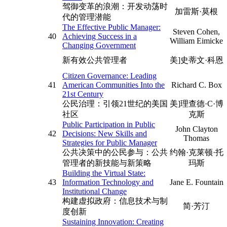
驾御变革的浪潮：开发动荡时
加雷斯·莫根
代的管理潜能
The Effective Public Manager:
Steven Cohen,
40
Achieving Success in a
William Eimicke
Changing Government
新有效公共管理者
美]史蒂文·科恩
Citizen Governance: Leading
41
American Communities Into the
Richard C. Box
21st Century
公民治理：引领21世纪的美国
美]理查德·C·博
社区
克斯
Public Participation in Public
John Clayton
42
Decisions: New Skills and
Thomas
Strategies for Public Manager
公共决策中的公民参与：公共
约翰·克莱顿·托
管理者的新技能与新策略
玛斯
Building the Virtual State:
43
Information Technology and
Jane E. Fountain
Institutional Change
构建虚拟政府：信息技术与制
简·芳汀
度创新
Sustaining Innovation: Creating