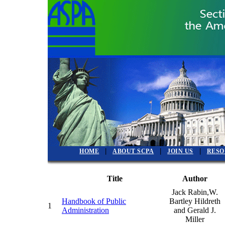
|
|
|
HOME
ABOUT SCPA
JOIN US
RESO
Title
Author
Jack Rabin,W.
Handbook of Public
Bartley Hildreth
1
Administration
and Gerald J.
Miller